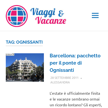
Salta
al
contenuto
MENU
TAG:
OGNISSANTI
Barcellona: pacchetto
per il ponte di
Ognissanti
28 SETTEMBRE 2011
ALESSANDRA
GUIDE
L’estate è ufficialmente finita
e le vacanze sembrano ormai
un ricordo lontano? Gli esperti,