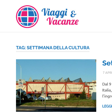
Salta
al
contenuto
TAG:
SETTIMANA DELLA CULTURA
Se
7 APR
Dal 9
Itali
l’ing
LEGG