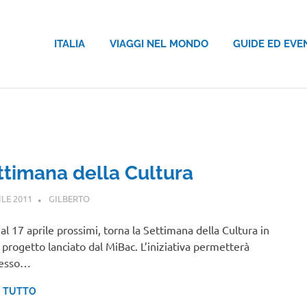
ITALIA
VIAGGI NEL MONDO
GUIDE ED EVE
ttimana della Cultura
ILE 2011
GILBERTO
NOTIZIE VIAGGI
 al 17 aprile prossimi, torna la Settimana della Cultura in
a, progetto lanciato dal MiBac. L’iniziativa permetterà
resso…
I TUTTO