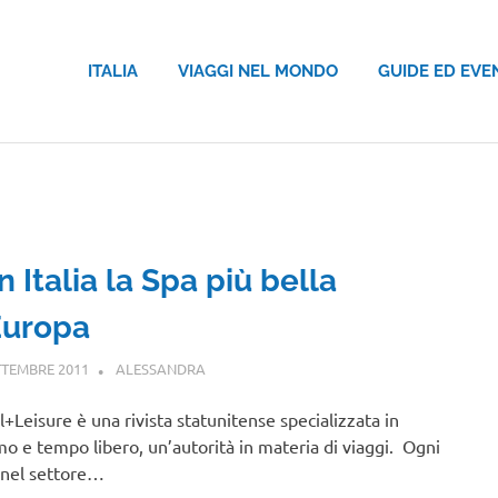
ITALIA
VIAGGI NEL MONDO
GUIDE ED EVE
in Italia la Spa più bella
Europa
TTEMBRE 2011
ALESSANDRA
GUIDE
l+Leisure è una rivista statunitense specializzata in
mo e tempo libero, un’autorità in materia di viaggi. Ogni
nel settore…