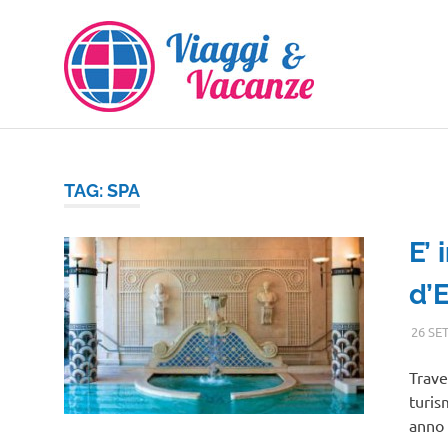
Salta
al
contenuto
TAG:
SPA
E’ 
d’
26 SE
Trave
turis
anno 