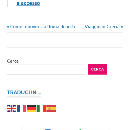
e accesso
Articolo
Articolo
Navigazione
Come muoversi a Roma di notte
Viaggio in Grecia
precedente:
successivo:
articoli
Cerca
CERCA
TRADUCI IN …