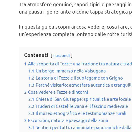
Tra atmosfere genuine, sapori tipici e paesaggi i
una pausa rigenerante o come tappa strategica pe
In questa guida scoprirai cosa vedere, cosa fare,
un’esperienza completa lontano dalle rotte turist
Contenuti
nascondi
1
Alla scoperta di Tezze: una frazione tra natura e tra
1.1
Un borgo immerso nella Valsugana
1.2
La storia di Tezze e il suo legame con Grigno
1.3
Perché visitarlo: atmosfera autentica e tranquill
2
Cosa vedere a Tezze e dintorni
2.1
Chiesa di San Giuseppe: spiritualità e arte locale
2.2
I ruderi di Castel Telvana e il fascino medievale
2.3
Il museo etnografico e le testimonianze rurali
3
Escursioni, natura e paesaggi della zona
3.1
Sentieri per tutti: camminate panoramiche dalla