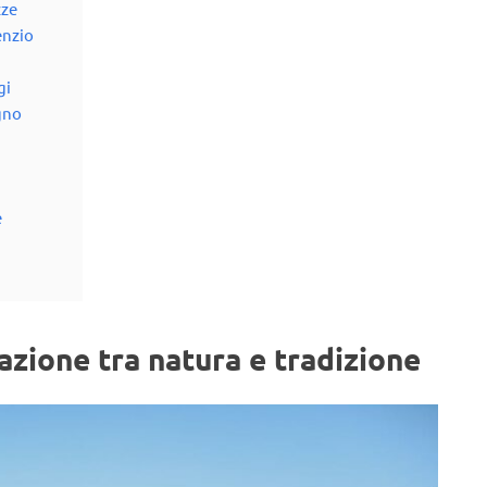
zze
enzio
gi
gno
e
razione tra natura e tradizione