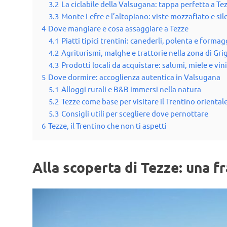
3.2
La ciclabile della Valsugana: tappa perfetta a Te
3.3
Monte Lefre e l’altopiano: viste mozzafiato e sil
4
Dove mangiare e cosa assaggiare a Tezze
4.1
Piatti tipici trentini: canederli, polenta e formag
4.2
Agriturismi, malghe e trattorie nella zona di Gri
4.3
Prodotti locali da acquistare: salumi, miele e vini
5
Dove dormire: accoglienza autentica in Valsugana
5.1
Alloggi rurali e B&B immersi nella natura
5.2
Tezze come base per visitare il Trentino oriental
5.3
Consigli utili per scegliere dove pernottare
6
Tezze, il Trentino che non ti aspetti
Alla scoperta di Tezze: una f