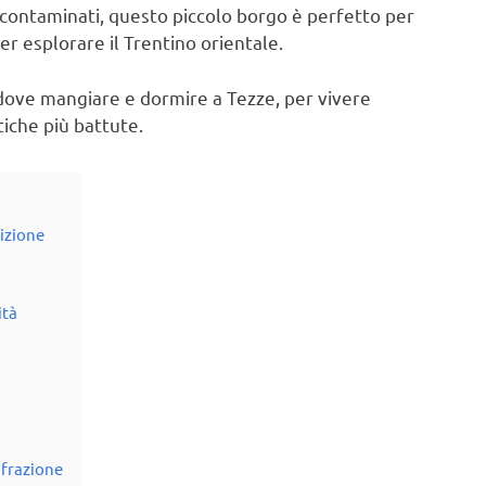
ncontaminati, questo piccolo borgo è perfetto per
r esplorare il Trentino orientale.
 dove mangiare e dormire a Tezze, per vivere
iche più battute.
dizione
ità
 frazione