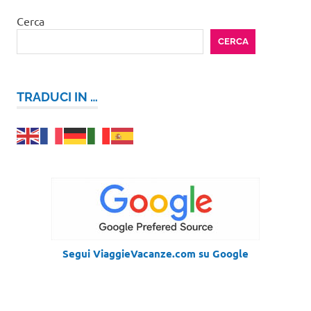
new
Cerca
york
Stati
CERCA
Uniti
turk
and
TRADUCI IN …
caicos
Segui ViaggieVacanze.com su Google