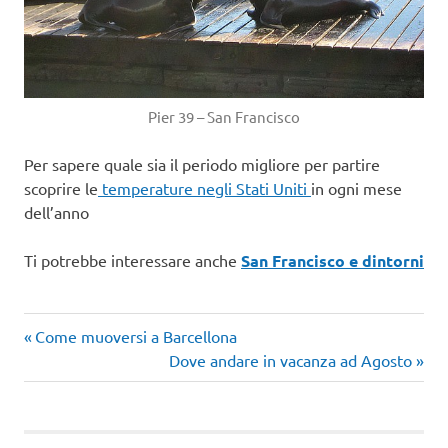
Pier 39 – San Francisco
Per sapere quale sia il periodo migliore per partire
scoprire le
temperature negli Stati Uniti
in ogni mese
dell’anno
Ti potrebbe interessare anche
San Francisco e dintorni
California
Articolo
Navigazione
Come muoversi a Barcellona
cascate
precedente:
Articolo
Dove andare in vacanza ad Agosto
articoli
del
successivo:
niagara
itinerari