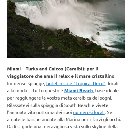
Miami – Turks and Caicos
(Caraibi):
per il
viaggiatore che ama il relax e il mare cristallino
Immense spiagge,
hotel in stile “Tropical Deco”
, locali
alla moda… tutto questo è
Miami Beach
, base ideale
per raggiungere la vostra meta caraibica dei sogni
.
Rilassatevi sulla spiaggia di South Beach e vivete
l’animata vita notturna dei suoi
numerosi locali
. Se
amate le barche andate alla Marina per rifarvi gli occhi.
Da lì si gode una meravigliosa vista sullo skyline della