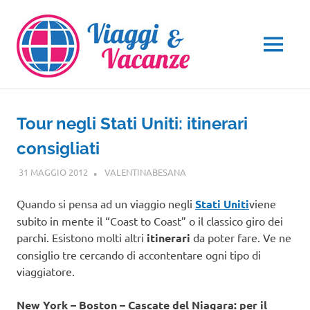
Salta
al
contenuto
MENU
Tour negli Stati Uniti: itinerari
consigliati
31 MAGGIO 2012
VALENTINABESANA
NORD AMERICA
Quando si pensa ad un viaggio negli
Stati Uniti
viene
subito in mente il “Coast to Coast” o il classico giro dei
parchi. Esistono molti altri
itinerari
da poter fare. Ve ne
consiglio tre cercando di accontentare ogni tipo di
viaggiatore.
New York – Boston – Cascate del Niagara: per il