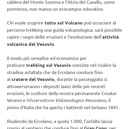
caldera del Monte Somma e l’Atrio del Cavallo, come
premesso, non manca un ecocampus educativo.
Chi vuole scoprire
tutto sul Vulcano
può associare al
percorso trekking una guida vulcanologica: sarà possibile
capire i segni delle eruzioni e l’evoluzione dell’
attività
vulcanica del Vesuvio
.
Il modo più semplice ed economico per
praticare
trekking sul Vesuvio
consiste nel risalire la
stradina asfaltata che da Ercolano conduce fino
al
cratere del Vesuvio
, durante la passeggiata si
attraverseranno i depositi lavici delle più recenti
eruzioni, le sculture della mostra permanente Creator
Vesevo e l
Osservatorio Vulcanologico Vesuviano
, il
primo d’Italia che ha aperto i battenti nel lontano 1841.
Risalendo da Ercolano, a quota 1.000, l’asfalto lascia
spazio al sentiero che conduce fino al
Gran Cono
: per