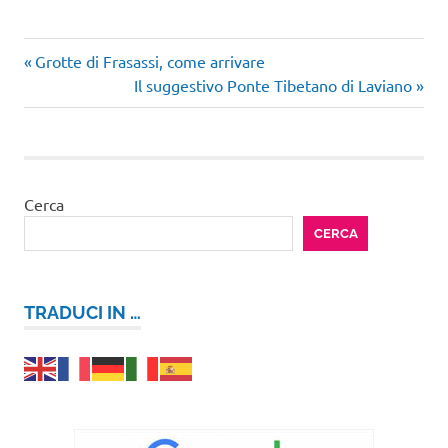
Articolo
Navigazione
Grotte di Frasassi, come arrivare
precedente:
Articolo
Il suggestivo Ponte Tibetano di Laviano
articoli
successivo:
Cerca
CERCA
TRADUCI IN …