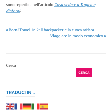
sono reperibili nell’articolo
Cosa vedere a Tropea e
dintorni
.
Articolo
Navigazione
Born2Travel. In 2: il backpacker e la cuoca artista
precedente:
Articolo
Viaggiare in modo economico
articoli
successivo:
Cerca
CERCA
TRADUCI IN …