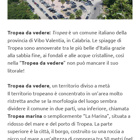
Tropea da vedere:
Tropea
è un comune italiano della
provincia di Vibo Valentia, in Calabria. Le spiagge di
Tropea sono annoverate tra le più belle d’Italia grazie
alla sabbia fine, ai fondali e alle acque cristalline, così
nella “
Tropea da vedere
” non può mancare il suo
litorale!
Tropea da vedere
, un territorio diviso a metà
Il territorio tropeano è concentrato in un’area molto
ristretta anche se la morfologia del luogo sembra
dividere il comune in due parti, una inferiore, chiamata
Tropea marina
o semplicemente “La Marina”
,
situata a
ridosso del mare e del porto di Tropea. La parte
superiore è la città, il borgo, costruito su una roccia a
picco sul mare a un’altezza di compresa tra 50 metri (nel