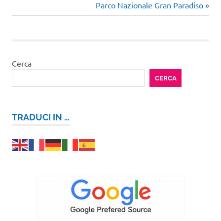
precedente:
Articolo
Parco Nazionale Gran Paradiso
articoli
successivo:
Cerca
CERCA
TRADUCI IN …