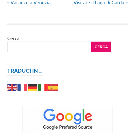
Articolo
Articolo
Navigazione
Vacanze a Venezia
Visitare il Lago di Garda
precedente:
successivo:
articoli
Cerca
CERCA
TRADUCI IN …