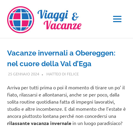
Salta
al
contenuto
MENU
Vacanze invernali a Obereggen:
nel cuore della Val d’Ega
25 GENNAIO 2024
MATTEO DI FELICE
TRENTINO ALTO ADIGE
Arriva per tutti prima o poi il momento di tirare un po’ il
fiato, rilassarsi e allontanarsi, anche se per poco, dalla
solita routine quotidiana fatta di impegni lavorativi,
studio e altre incombenze. E dal momento che l’estate è
ancora piuttosto lontana perché non concedersi una
rilassante vacanza invernale
in un luogo paradisiaco?