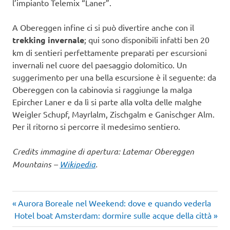
l’impianto Telemix “Laner”.
A Obereggen infine ci si può divertire anche con il
trekking invernale
; qui sono disponibili infatti ben 20
km di sentieri perfettamente preparati per escursioni
invernali nel cuore del paesaggio dolomitico. Un
suggerimento per una bella escursione è il seguente: da
Obereggen con la cabinovia si raggiunge la malga
Epircher Laner e da lì si parte alla volta delle malghe
Weigler Schupf, Mayrlalm, Zischgalm e Ganischger Alm.
Per il ritorno si percorre il medesimo sentiero.
Credits immagine di apertura: Latemar Obereggen
Mountains –
Wikipedia
.
Articolo
Navigazione
Aurora Boreale nel Weekend: dove e quando vederla
Articolo
precedente:
Hotel boat Amsterdam: dormire sulle acque della città
articoli
successivo: