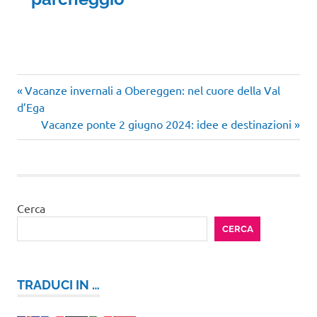
Articolo
Navigazione
Vacanze invernali a Obereggen: nel cuore della Val
precedente:
d’Ega
articoli
Articolo
Vacanze ponte 2 giugno 2024: idee e destinazioni
successivo:
Cerca
CERCA
TRADUCI IN …