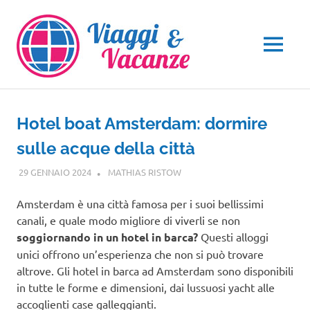
Salta
al
contenuto
MENU
Hotel boat Amsterdam: dormire
sulle acque della città
29 GENNAIO 2024
MATHIAS RISTOW
EUROPA
Amsterdam è una città famosa per i suoi bellissimi
canali, e quale modo migliore di viverli se non
soggiornando in un hotel in barca?
Questi alloggi
unici offrono un’esperienza che non si può trovare
altrove. Gli hotel in barca ad Amsterdam sono disponibili
in tutte le forme e dimensioni, dai lussuosi yacht alle
accoglienti case galleggianti.