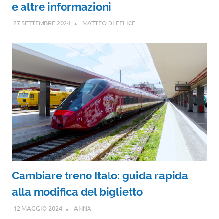
e altre informazioni
27 SETTEMBRE 2024
MATTEO DI FELICE
Cambiare treno Italo: guida rapida
alla modifica del biglietto
12 MAGGIO 2024
ANNA