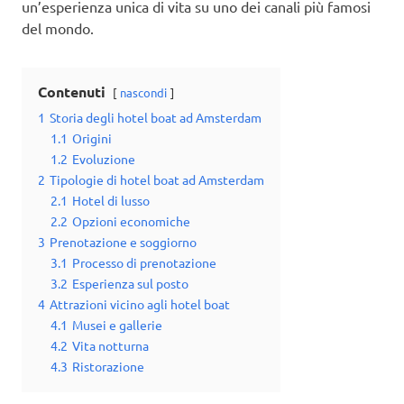
un’esperienza unica di vita su uno dei canali più famosi
del mondo.
Contenuti
nascondi
1
Storia degli hotel boat ad Amsterdam
1.1
Origini
1.2
Evoluzione
2
Tipologie di hotel boat ad Amsterdam
2.1
Hotel di lusso
2.2
Opzioni economiche
3
Prenotazione e soggiorno
3.1
Processo di prenotazione
3.2
Esperienza sul posto
4
Attrazioni vicino agli hotel boat
4.1
Musei e gallerie
4.2
Vita notturna
4.3
Ristorazione