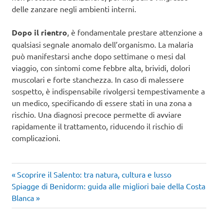
delle zanzare negli ambienti interni.
Dopo il rientro
, è fondamentale prestare attenzione a
qualsiasi segnale anomalo dell’organismo. La malaria
può manifestarsi anche dopo settimane o mesi dal
viaggio, con sintomi come febbre alta, brividi, dolori
muscolari e forte stanchezza. In caso di malessere
sospetto, è indispensabile rivolgersi tempestivamente a
un medico, specificando di essere stati in una zona a
rischio. Una diagnosi precoce permette di avviare
rapidamente il trattamento, riducendo il rischio di
complicazioni.
Articolo
Navigazione
Scoprire il Salento: tra natura, cultura e lusso
Articolo
precedente:
Spiagge di Benidorm: guida alle migliori baie della Costa
articoli
successivo:
Blanca