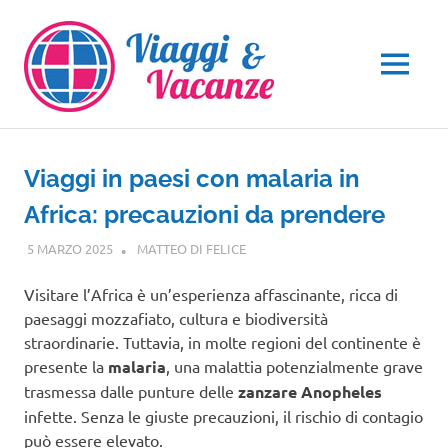
Salta
al
contenuto
MENU
Viaggi in paesi con malaria in
Africa: precauzioni da prendere
5 MARZO 2025
MATTEO DI FELICE
AFRICA
Visitare l’Africa è un’esperienza affascinante, ricca di
paesaggi mozzafiato, cultura e biodiversità
straordinarie. Tuttavia, in molte regioni del continente è
presente la
malaria
, una malattia potenzialmente grave
trasmessa dalle punture delle
zanzare Anopheles
infette. Senza le giuste precauzioni, il rischio di contagio
può essere elevato.