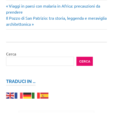
Articolo
Navigazione
Viaggi in paesi con malaria in Africa: precauzioni da
precedente:
prendere
articoli
Articolo
Il Pozzo di San Patrizio: tra storia, leggenda e meraviglia
successivo:
architettonica
Cerca
CERCA
TRADUCI IN …