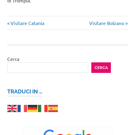
di Trompia.
Articolo
Articolo
Navigazione
Visitare Catania
Visitare Bolzano
precedente:
successivo:
articoli
Cerca
CERCA
TRADUCI IN …