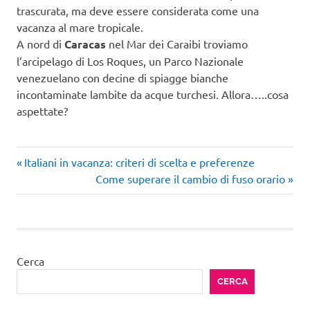
trascurata, ma deve essere considerata come una
vacanza al mare tropicale.
A nord di
Caracas
nel Mar dei Caraibi troviamo
l’arcipelago di Los Roques, un Parco Nazionale
venezuelano con decine di spiagge bianche
incontaminate lambite da acque turchesi. Allora…..cosa
aspettate?
Articolo
Navigazione
Italiani in vacanza: criteri di scelta e preferenze
precedente:
Articolo
Come superare il cambio di fuso orario
articoli
successivo:
Cerca
CERCA