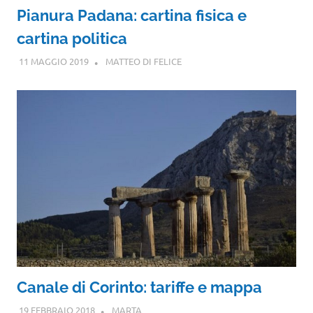
Pianura Padana: cartina fisica e
cartina politica
11 MAGGIO 2019
MATTEO DI FELICE
Canale di Corinto: tariffe e mappa
19 FEBBRAIO 2018
MARTA