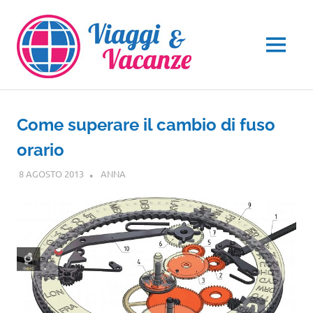
Salta
al
contenuto
MENU
Come superare il cambio di fuso
orario
8 AGOSTO 2013
ANNA
NOTIZIE VIAGGI