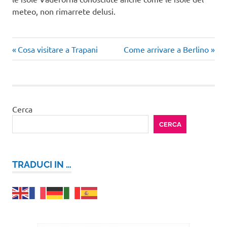
meteo, non rimarrete delusi.
Articolo
Articolo
Navigazione
Cosa visitare a Trapani
Come arrivare a Berlino
precedente:
successivo:
articoli
Cerca
CERCA
TRADUCI IN …