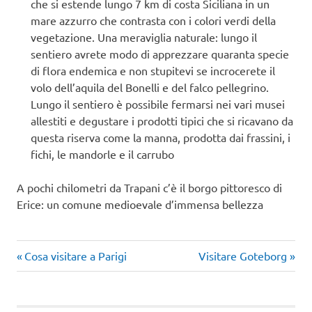
che si estende lungo 7 km di costa Siciliana in un
mare azzurro che contrasta con i colori verdi della
vegetazione. Una meraviglia naturale: lungo il
sentiero avrete modo di apprezzare quaranta specie
di flora endemica e non stupitevi se incrocerete il
volo dell’aquila del Bonelli e del falco pellegrino.
Lungo il sentiero è possibile fermarsi nei vari musei
allestiti e degustare i prodotti tipici che si ricavano da
questa riserva come la manna, prodotta dai frassini, i
fichi, le mandorle e il carrubo
A pochi chilometri da Trapani c’è il borgo pittoresco di
Erice: un comune medioevale d’immensa bellezza
Articolo
Articolo
Navigazione
Cosa visitare a Parigi
Visitare Goteborg
precedente:
successivo:
articoli