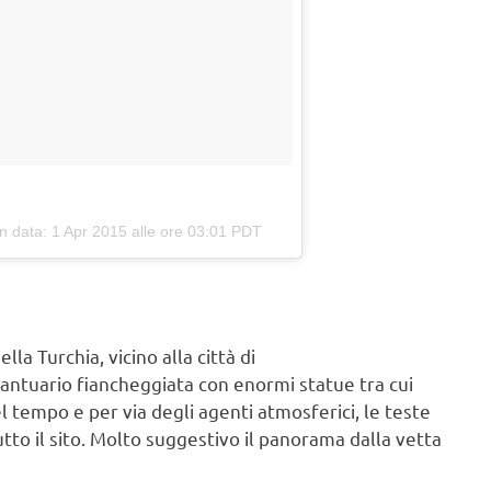
n data:
1 Apr 2015 alle ore 03:01 PDT
la Turchia, vicino alla città di
santuario fiancheggiata con enormi statue tra cui
el tempo e per via degli agenti atmosferici, le teste
utto il sito. Molto suggestivo il panorama dalla vetta