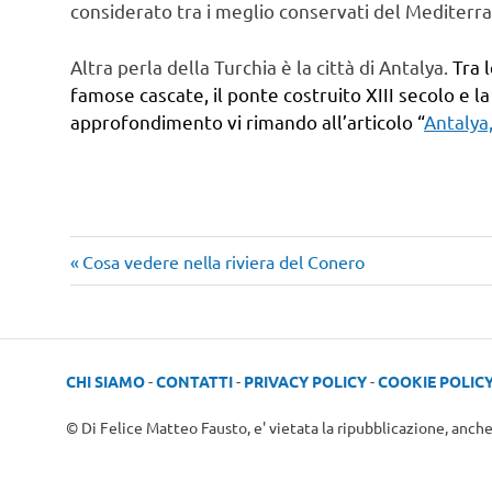
considerato tra i meglio conservati del Mediterr
Altra perla della Turchia è la città di Antalya.
Tra 
famose cascate, il ponte costruito XIII secolo e la
approfondimento vi rimando all’articolo “
Antalya
Articolo
Navigazione
Cosa vedere nella riviera del Conero
precedente:
articoli
CHI SIAMO
-
CONTATTI
-
PRIVACY POLICY
-
COOKIE POLIC
© Di Felice Matteo Fausto, e' vietata la ripubblicazione, anch