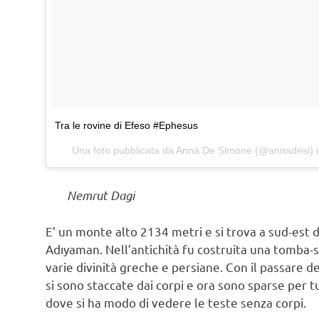
Tra le rovine di Efeso #Ephesus
Una foto pubblicata da Anna De Simone (@annadesi) i
Nemrut Dagi
E’ un monte alto 2134 metri e si trova a sud-est del
Adıyaman. Nell’antichità fu costruita una tomba-
varie divinità greche e persiane. Con il passare d
si sono staccate dai corpi e ora sono sparse per t
dove si ha modo di vedere le teste senza corpi.