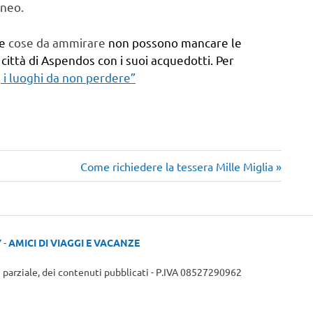
aneo.
le
cose da ammirare
non possono mancare le
 città di Aspendos con i suoi acquedotti. Per
, i luoghi da non perdere”
Articolo
Come richiedere la tessera Mille Miglia
successivo:
Y
-
AMICI DI VIAGGI E VACANZE
e parziale, dei contenuti pubblicati - P.IVA 08527290962