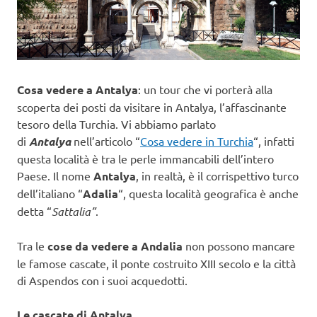
Cosa vedere a Antalya
: un tour che vi porterà alla
scoperta dei posti da visitare in Antalya, l’affascinante
tesoro della Turchia. Vi abbiamo parlato
di
Antalya
nell’articolo “
Cosa vedere in Turchia
“, infatti
questa località è tra le perle immancabili dell’intero
Paese. Il nome
Antalya
, in realtà, è il corrispettivo turco
dell’italiano “
Adalia
“, questa località geografica è anche
detta “
Sattalia”
.
Tra le
cose da vedere a Andalia
non possono mancare
le famose cascate, il ponte costruito XIII secolo e la città
di Aspendos con i suoi acquedotti.
Le cascate di Antalya