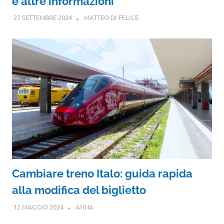
e altre informazioni
27 SETTEMBRE 2024
MATTEO DI FELICE
Cambiare treno Italo: guida rapida
alla modifica del biglietto
12 MAGGIO 2024
ANNA