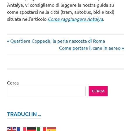
Antalya, vi consigliamo di leggere la nostra guida su
come spostarsi nella città (tram, autobus, bici e taxi)
situata nell’articolo
Come raggiungere Antalya
.
Articolo
Navigazione
Quartiere Coppedè, la perla nascosta di Roma
precedente:
Articolo
Come portare il cane in aereo
articoli
successivo:
Cerca
CERCA
TRADUCI IN …