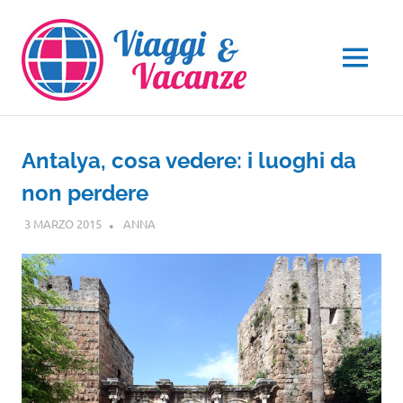
Salta
al
contenuto
MENU
Antalya, cosa vedere: i luoghi da
non perdere
3 MARZO 2015
ANNA
GUIDE