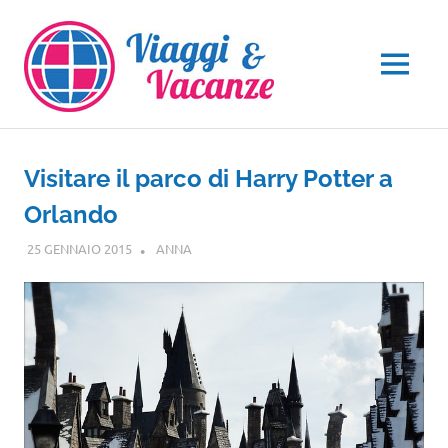
Salta
al
contenuto
MENU
Visitare il parco di Harry Potter a
Orlando
25 GENNAIO 2015
ANNA
CENTRO E SUD AMERICA