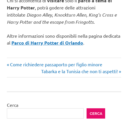
Chi si accontenta di
visitare
solo il
parco a tema di
Harry Potter
, potrà godere delle attrazioni
intitolate
Diagon Alley, Knockturn Allen, King’s Cross e
Harry Potter and the escape from Fringotts.
Altre informazioni sono disponibili nella pagina dedicata
al
Parco di Harry Potter di Orlando
.
Articolo
Navigazione
Come richiedere passaporto per figlio minore
precedente:
Articolo
Tabarka e la Tunisia che non ti aspetti!
articoli
successivo:
Cerca
CERCA