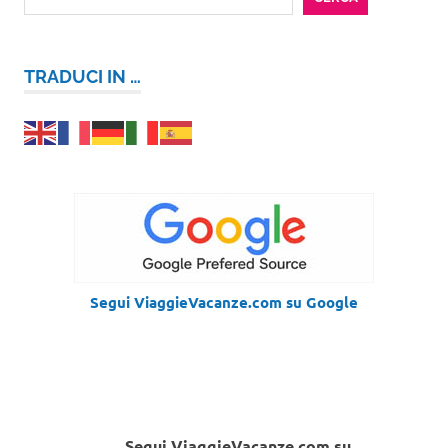
TRADUCI IN …
Segui ViaggieVacanze.com su Google
Segui ViaggieVacanze.com su