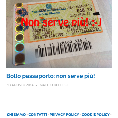
Bollo passaporto: non serve più!
13 AGOSTO 2014
MATTEO DI FELICE
CHI SIAMO
-
CONTATTI
-
PRIVACY POLICY
-
COOKIE POLICY
-