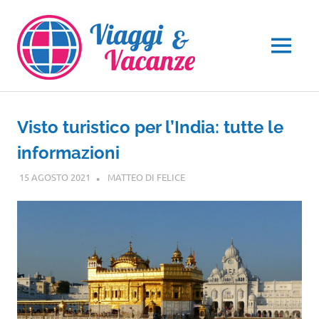
Salta
al
contenuto
MENU
Visto turistico per l’India: tutte le
informazioni
15 AGOSTO 2021
MATTEO DI FELICE
GUIDE