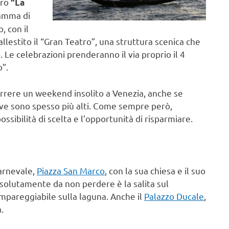
tro
“La
ramma di
, con il
llestito il “Gran Teatro”, una struttura scenica che
 Le celebrazioni prenderanno il via proprio il 4
o”.
orrere un weekend insolito a Venezia, anche se
tive sono spesso più alti. Come sempre però,
ssibilità di scelta e l’opportunità di risparmiare.
Carnevale,
Piazza San Marco
, con la sua chiesa e il suo
ssolutamente da non perdere è la salita sul
impareggiabile sulla laguna. Anche il
Palazzo Ducale
,
.