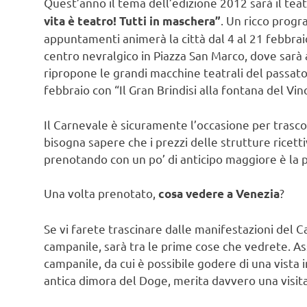
Quest’anno il tema dell’edizione 2012 sarà il tea
. Un ricco prog
vita è teatro! Tutti in maschera”
appuntamenti animerà la città dal 4 al 21 febbraio
centro nevralgico in Piazza San Marco, dove sarà a
ripropone le grandi macchine teatrali del passato.
febbraio con “Il Gran Brindisi alla fontana del Vin
Il Carnevale è sicuramente l’occasione per trasc
bisogna sapere che i prezzi delle strutture ricet
prenotando con un po’ di anticipo maggiore è la po
Una volta prenotato,
?
cosa vedere a Venezia
Se vi farete trascinare dalle manifestazioni del 
campanile, sarà tra le prime cose che vedrete. A
campanile, da cui è possibile godere di una vista 
antica dimora del Doge, merita davvero una visita