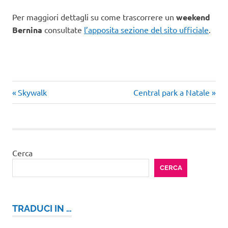
Per maggiori dettagli su come trascorrere un
weekend
Bernina
consultate
l’apposita sezione del sito ufficiale
.
Articolo
Articolo
Navigazione
Skywalk
Central park a Natale
precedente:
successivo:
articoli
Cerca
CERCA
TRADUCI IN …