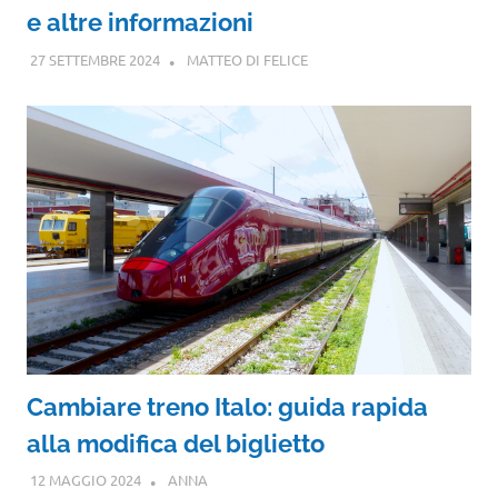
e altre informazioni
27 SETTEMBRE 2024
MATTEO DI FELICE
Cambiare treno Italo: guida rapida
alla modifica del biglietto
12 MAGGIO 2024
ANNA