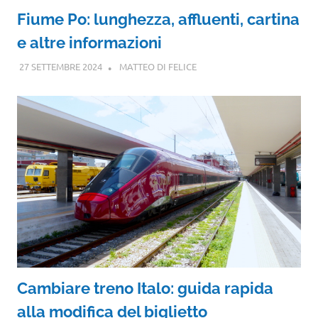
Fiume Po: lunghezza, affluenti, cartina
e altre informazioni
27 SETTEMBRE 2024
MATTEO DI FELICE
Cambiare treno Italo: guida rapida
alla modifica del biglietto