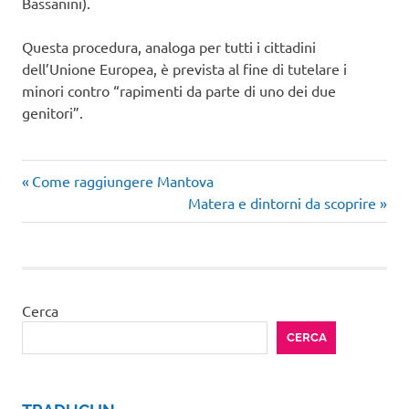
Bassanini).
Questa procedura, analoga per tutti i cittadini
dell’Unione Europea, è prevista al fine di tutelare i
minori contro “rapimenti da parte di uno dei due
genitori”.
Articolo
Navigazione
Come raggiungere Mantova
precedente:
Articolo
Matera e dintorni da scoprire
articoli
successivo:
Cerca
CERCA