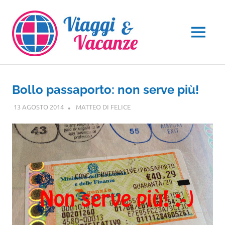
Salta
al
contenuto
MENU
Bollo passaporto: non serve più!
13 AGOSTO 2014
MATTEO DI FELICE
IN EVIDENZA
,
NOTIZIE VIAGGI