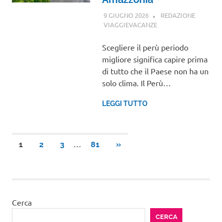
9 GIUGNO 2026
REDAZIONE
VIAGGIEVACANZE
CENTRO E SUD
AMERICA
Scegliere il perù periodo
migliore significa capire prima
di tutto che il Paese non ha un
solo clima. Il Perù…
LEGGI TUTTO
Paginazione
…
ARTICOLI
1
2
3
81
»
SUCCESSIVI
degli
articoli
Cerca
CERCA