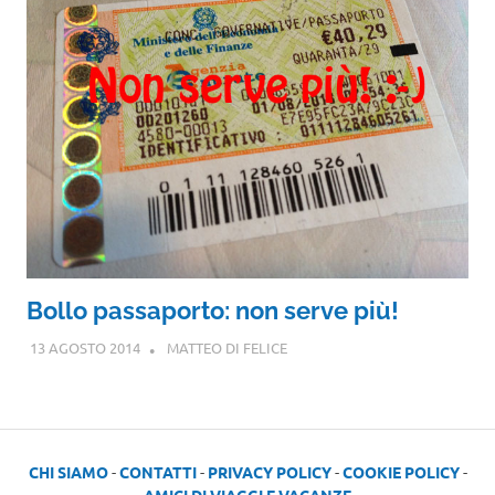
Bollo passaporto: non serve più!
13 AGOSTO 2014
MATTEO DI FELICE
CHI SIAMO
-
CONTATTI
-
PRIVACY POLICY
-
COOKIE POLICY
-
AMICI DI VIAGGI E VACANZE