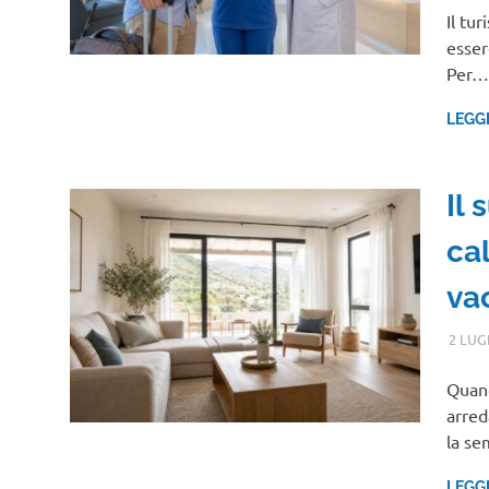
Il tu
esser
Per…
LEGG
Il
ca
va
2 LUG
Quand
arred
la se
LEGG