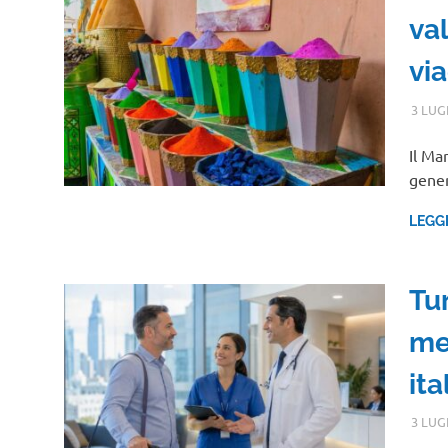
va
vi
3 LUG
Il Ma
gener
LEGG
Tu
me
ita
3 LUG