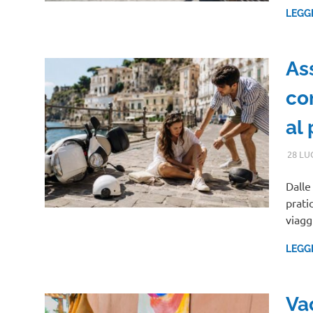
LEGG
As
co
al
28 LU
Dalle
prati
viagg
LEGG
Va