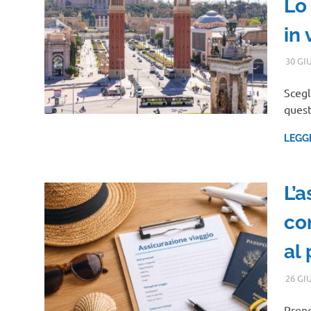
Lo
in 
30 GI
Scegl
quest
LEGG
L’a
co
al
26 GI
Preno