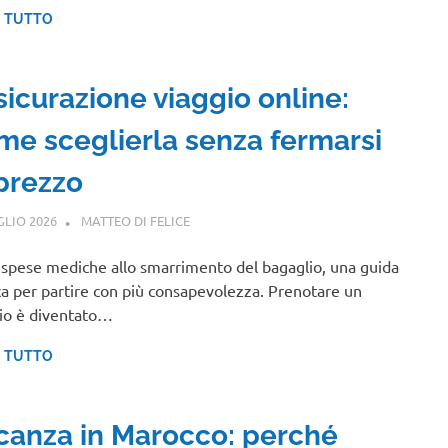
I TUTTO
sicurazione viaggio online:
me sceglierla senza fermarsi
 prezzo
GLIO 2026
MATTEO DI FELICE
GUIDE
 spese mediche allo smarrimento del bagaglio, una guida
ca per partire con più consapevolezza. Prenotare un
io è diventato…
I TUTTO
canza in Marocco: perché