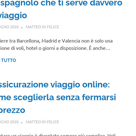
 spagnolo che ti serve davvero
viaggio
UGNO 2026
MATTEO DI FELICE
GUIDE
iere tra Barcellona, Madrid e Valencia non è solo una
ione di voli, hotel o giorni a disposizione. È anche…
I TUTTO
ssicurazione viaggio online:
me sceglierla senza fermarsi
 prezzo
UGNO 2026
MATTEO DI FELICE
GUIDE
tare un viaggio è diventato sempre più semplice. Voli,