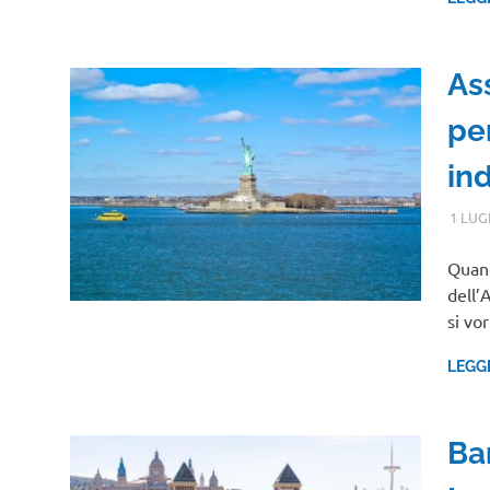
As
pe
in
1 LUG
Quand
dell’
si vo
LEGG
Ba