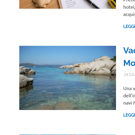
hotel
acqui
LEGG
Va
Mo
24 GI
Una v
dell’
navi
LEGG