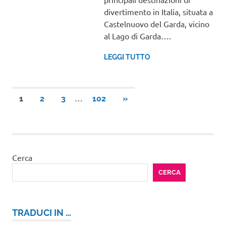
divertimento in Italia, situata a
Castelnuovo del Garda, vicino
al Lago di Garda….
LEGGI TUTTO
Paginazione
…
ARTICOLI
1
2
3
102
»
SUCCESSIVI
degli
articoli
Cerca
CERCA
TRADUCI IN …