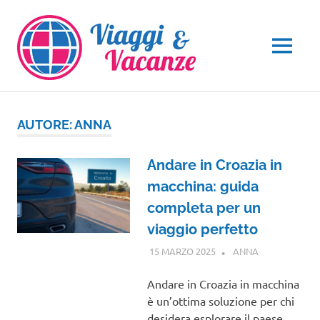
Salta
al
contenuto
MENU
AUTORE:
ANNA
Andare in Croazia in
macchina: guida
completa per un
viaggio perfetto
15 MARZO 2025
ANNA
EUROPA
Andare in Croazia in macchina
è un’ottima soluzione per chi
desidera esplorare il paese