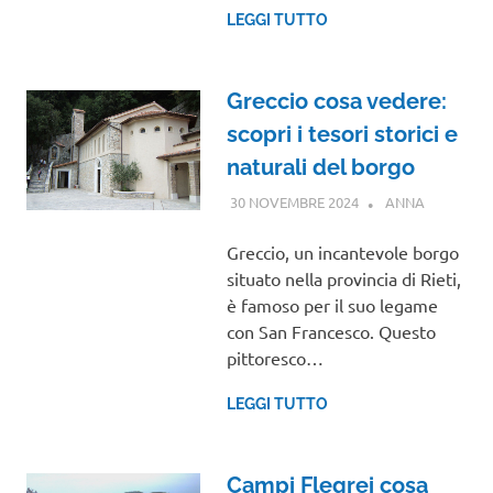
LEGGI TUTTO
Greccio cosa vedere:
scopri i tesori storici e
naturali del borgo
30 NOVEMBRE 2024
ANNA
LAZIO
Greccio, un incantevole borgo
situato nella provincia di Rieti,
è famoso per il suo legame
con San Francesco. Questo
pittoresco…
LEGGI TUTTO
Campi Flegrei cosa