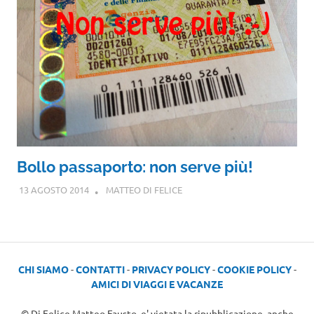
Bollo passaporto: non serve più!
13 AGOSTO 2014
MATTEO DI FELICE
CHI SIAMO
-
CONTATTI
-
PRIVACY POLICY
-
COOKIE POLICY
-
AMICI DI VIAGGI E VACANZE
© Di Felice Matteo Fausto, e' vietata la ripubblicazione, anche