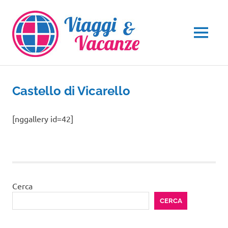
Salta
al
contenuto
MENU
Castello di Vicarello
[nggallery id=42]
Cerca
CERCA