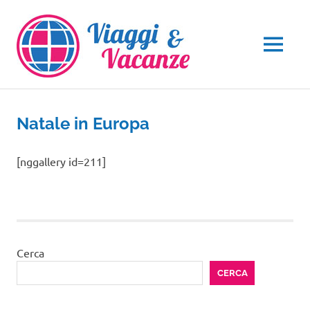
Salta
al
contenuto
MENU
Natale in Europa
[nggallery id=211]
Cerca
CERCA