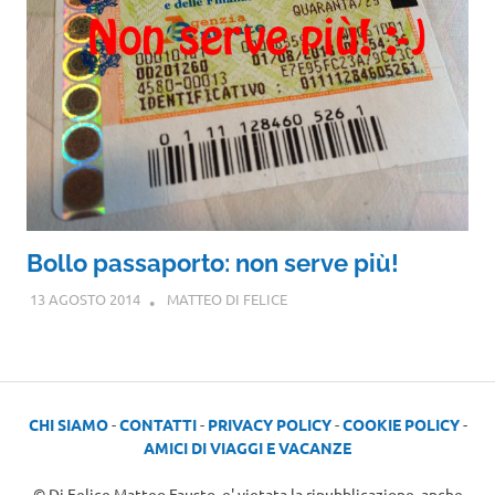
Bollo passaporto: non serve più!
13 AGOSTO 2014
MATTEO DI FELICE
CHI SIAMO
-
CONTATTI
-
PRIVACY POLICY
-
COOKIE POLICY
-
AMICI DI VIAGGI E VACANZE
© Di Felice Matteo Fausto, e' vietata la ripubblicazione, anche