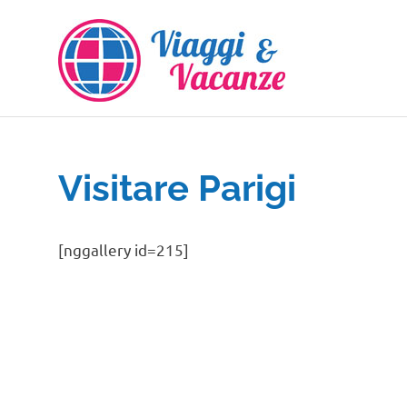
Salta
al
contenuto
Visitare Parigi
[nggallery id=215]