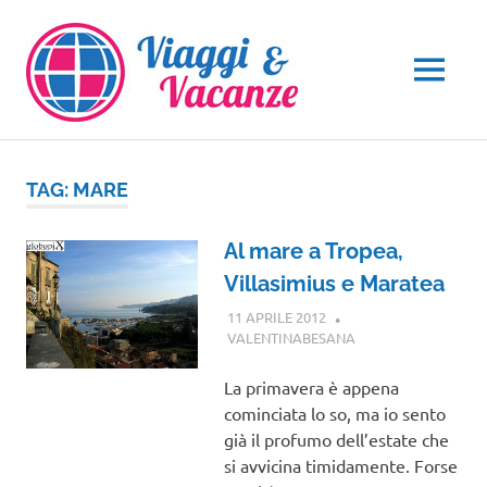
Salta
al
contenuto
MENU
TAG:
MARE
Al mare a Tropea,
Villasimius e Maratea
11 APRILE 2012
VALENTINABESANA
GUIDE
La primavera è appena
cominciata lo so, ma io sento
già il profumo dell’estate che
si avvicina timidamente. Forse