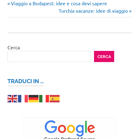
Articolo
Navigazione
Viaggio a Budapest: idee e cosa devi sapere
precedente:
Articolo
Turchia vacanze: idee di viaggio
articoli
successivo:
Cerca
CERCA
TRADUCI IN …