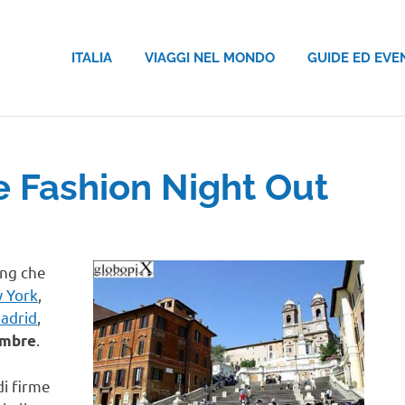
ITALIA
VIAGGI NEL MONDO
GUIDE ED EVE
 Fashion Night Out
ing che
 York
,
adrid
,
.
embre
di firme