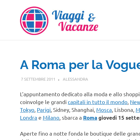
Salta
al
contenuto
A Roma per la Vogue
7 SETTEMBRE 2011
ALESSANDRA
GUIDE
L’appuntamento dedicato alla moda e allo shopp
coinvolge le grandi
capitali in tutto il mondo
,
New
Tokyo
,
Parigi
, Sidney, Shanghai,
Mosca
, Lisbona,
M
Londra
e
Milano
, sbarca a
Roma
giovedì 15 sett
Aperte fino a notte fonda le boutique delle gran