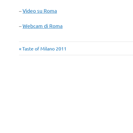
–
Video su Roma
–
Webcam di Roma
lowcost
Articolo
Navigazione
Taste of Milano 2011
Roma
precedente:
articoli
VFNO
Vogue
Fashion
Night
Out