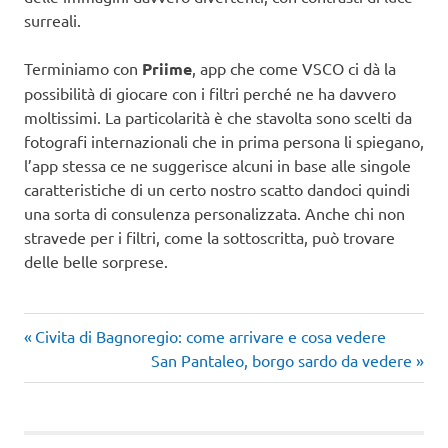
surreali.
Terminiamo con
Priime
, app che come VSCO ci dà la
possibilità di giocare con i filtri perché ne ha davvero
moltissimi. La particolarità è che stavolta sono scelti da
fotografi internazionali che in prima persona li spiegano,
l’app stessa ce ne suggerisce alcuni in base alle singole
caratteristiche di un certo nostro scatto dandoci quindi
una sorta di consulenza personalizzata. Anche chi non
stravede per i filtri, come la sottoscritta, può trovare
delle belle sorprese.
Articolo
Navigazione
Civita di Bagnoregio: come arrivare e cosa vedere
precedente:
Articolo
San Pantaleo, borgo sardo da vedere
articoli
successivo: