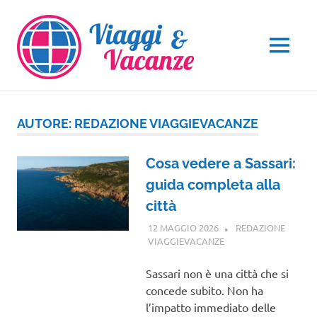
Salta
al
contenuto
MENU
AUTORE:
REDAZIONE VIAGGIEVACANZE
Cosa vedere a Sassari:
guida completa alla
città
12 MAGGIO 2026
REDAZIONE
VIAGGIEVACANZE
SARDEGNA
Sassari non è una città che si
concede subito. Non ha
l’impatto immediato delle