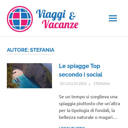
Salta
al
contenuto
MENU
AUTORE:
STEFANIA
Le spiagge Top
secondo i social
30 LUGLIO 2023
STEFANIA
NOTIZIE
VIAGGI
Se un tempo si sceglieva una
spiaggia piuttosto che un’altra
per la tipologia di fondali, la
bellezza naturale o magari…