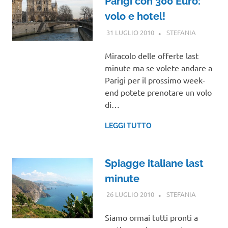
Parigi con 300 Euro:
volo e hotel!
31 LUGLIO 2010
STEFANIA
EUROPA
Miracolo delle offerte last
minute ma se volete andare a
Parigi per il prossimo week-
end potete prenotare un volo
di…
LEGGI TUTTO
Spiagge italiane last
minute
26 LUGLIO 2010
STEFANIA
NOTIZIE
VIAGGI
,
VIAGGI
Siamo ormai tutti pronti a
NEL