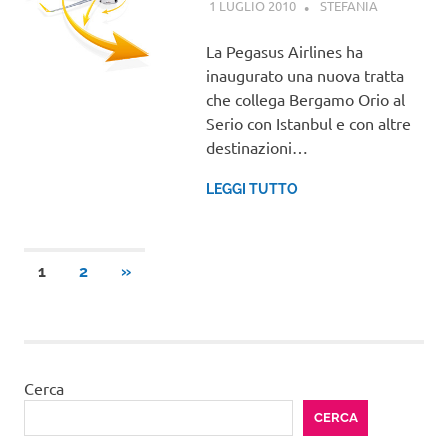
1 LUGLIO 2010
STEFANIA
GUIDE
La Pegasus Airlines ha
inaugurato una nuova tratta
che collega Bergamo Orio al
Serio con Istanbul e con altre
destinazioni…
LEGGI TUTTO
Paginazione
ARTICOLI
1
2
»
SUCCESSIVI
degli
articoli
Cerca
CERCA