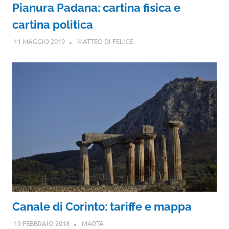
Pianura Padana: cartina fisica e
cartina politica
11 MAGGIO 2019
MATTEO DI FELICE
Canale di Corinto: tariffe e mappa
19 FEBBRAIO 2018
MARTA