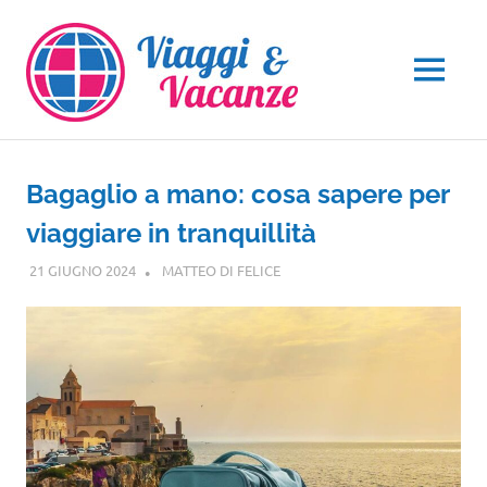
Salta
al
contenuto
MENU
Bagaglio a mano: cosa sapere per
viaggiare in tranquillità
21 GIUGNO 2024
MATTEO DI FELICE
GUIDE