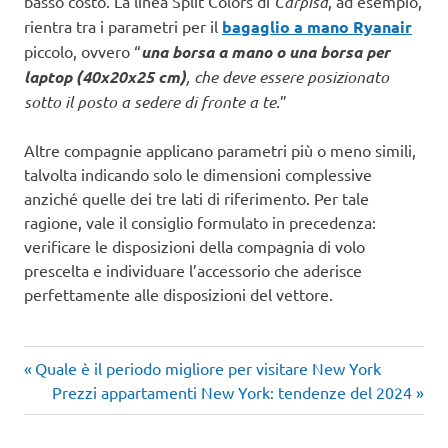
basso costo. La linea Split Colors di
Carpisa
, ad esempio,
rientra tra i parametri per il
bagaglio a mano Ryanair
piccolo, ovvero “
una borsa a mano o una borsa per
laptop (40x20x25 cm)
, che deve essere posizionato
sotto il posto a sedere di fronte a te
.”
Altre compagnie applicano parametri più o meno simili,
talvolta indicando solo le dimensioni complessive
anziché quelle dei tre lati di riferimento. Per tale
ragione, vale il consiglio formulato in precedenza:
verificare le disposizioni della compagnia di volo
prescelta e individuare l’accessorio che aderisce
perfettamente alle disposizioni del vettore.
Articolo
Navigazione
Quale è il periodo migliore per visitare New York
precedente:
Articolo
Prezzi appartamenti New York: tendenze del 2024
articoli
successivo: