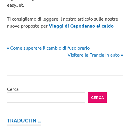
easyJet.
Ti consigliamo di leggere il nostro articolo sulle nostre
nuove proposte per
Viaggi di Capodanno al caldo
Articolo
Navigazione
Come superare il cambio di fuso orario
precedente:
Articolo
Visitare la Francia in auto
articoli
successivo:
Cerca
CERCA
TRADUCI IN …