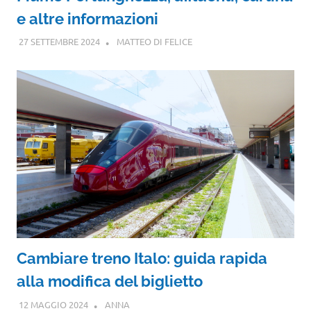
e altre informazioni
27 SETTEMBRE 2024
MATTEO DI FELICE
Cambiare treno Italo: guida rapida
alla modifica del biglietto
12 MAGGIO 2024
ANNA