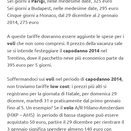
Sei giorni a
Parigi
, nelle medesime date, 325 euro
Sei giorni a Budapest, nelle medesime date, 295 euro
Cinque giorni a Monaco, dal 29 dicembre al 2 gennaio
2014, 275 euro
A queste tariffe dovranno essere aggiunte le spese per i
voli
che non sono compresi. Il prezzo della vacanza sale
se si intende festeggiare il
capodanno 2014
nel
Trentino, dove il pacchetto neve più economico parte da
395 euro per 5 giorni.
Soffermandoci sui
voli
nel periodo di
capodanno 2014
,
non troviamo tariffe
low cost
: i prezzi più alti si
registrano per la giornata di Natale, per domenica 29
dicemre, martedì 31 e praticamente dal primo gennaio
fino al 5. Un esempio? Se il
volo
A/R Milano-Amsterdam
(MXP – AMS) in periodo di bassa stagione può essere
acquistato 50 euro, partire il 29 dicembre per rientrare il
3 gennaio significa spendere almeno 140 euro con