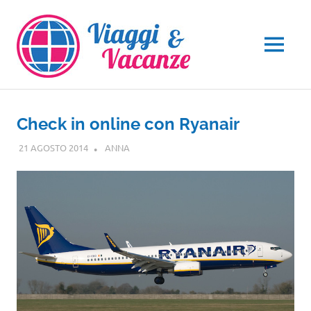
Salta
al
contenuto
MENU
Check in online con Ryanair
21 AGOSTO 2014
ANNA
GUIDE