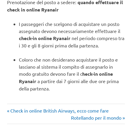
Prenotazione del posto a sedere:
quando effettuare il
check in online Ryanair
I passeggeri che scelgono di acquistare un posto
assegnato devono necessariamente effettuare il
check-in online Ryanair
nel periodo compreso tra
i 30 e gli 8 giorni prima della partenza.
Coloro che non desiderano acquistare il posto e
lasciano al sistema il compito di assegnarlo in
modo gratuito devono fare il c
heck-in online
Ryanair
a partire dai 7 giorni alle due ore prima
della partenza.
Articolo
Navigazione
Check in online British Airways, ecco come fare
precedente:
Articolo
Rotellando per il mondo
articoli
successivo: