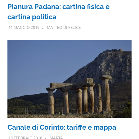
Pianura Padana: cartina fisica e
cartina politica
11 MAGGIO 2019
MATTEO DI FELICE
Canale di Corinto: tariffe e mappa
19 FEBBRAIO 2018
MARTA