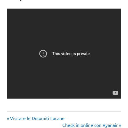
Articolo
Navigazione
Visitare le Dolomiti Lucane
precedente:
Articolo
Check in online con Ryanair