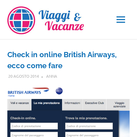
Salta
al
contenuto
MENU
Check in online British Airways,
ecco come fare
20 AGOSTO 2014
ANNA
GUIDE