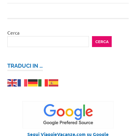
articoli
successivo:
Cerca
CERCA
TRADUCI IN …
Segui ViaggieVacanze.com su Google