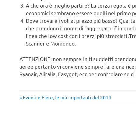
A che ora è meglio partire? La terza regola è 
economici sembrano essere quelli nel primo p
Dove trovare i voli al prezzo più basso? Quarta 
che prendono il nome di “aggregatori” in grado 
linea che low cost con i prezzi più stracciati .T
Scanner e Momondo.
ATTENZIONE: non sempre i siti suddetti prendono
aeree pertanto vi conviene sempre fare una ric
Ryanair, Alitalia, Easyget, ecc per controlare se 
Articolo
Navigazione
Eventi e Fiere, le più importanti del 2014
precedente:
articoli