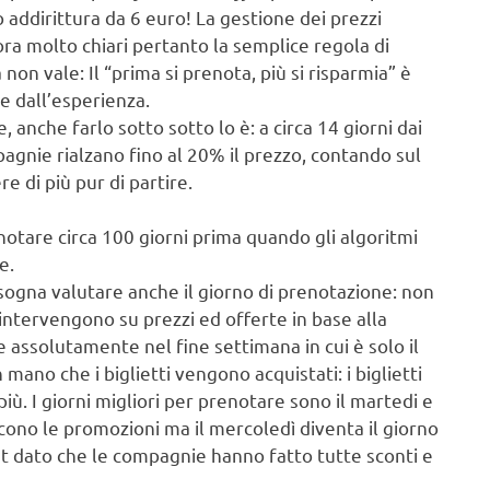
o addirittura da 6 euro! La gestione dei prezzi
a molto chiari pertanto la semplice regola di
 non vale: Il “prima si prenota, più si risparmia” è
e dall’esperienza.
anche farlo sotto sotto lo è: a circa 14 giorni dai
ompagnie rialzano fino al 20% il prezzo, contando sul
re di più pur di partire.
otare circa 100 giorni prima quando gli algoritmi
e.
isogna valutare anche il giorno di prenotazione: non
 intervengono su prezzi ed offerte in base alla
assolutamente nel fine settimana in cui è solo il
mano che i biglietti vengono acquistati: i biglietti
ù. I giorni migliori per prenotare sono il martedi e
escono le promozioni ma il mercoledì diventa il giorno
st dato che le compagnie hanno fatto tutte sconti e