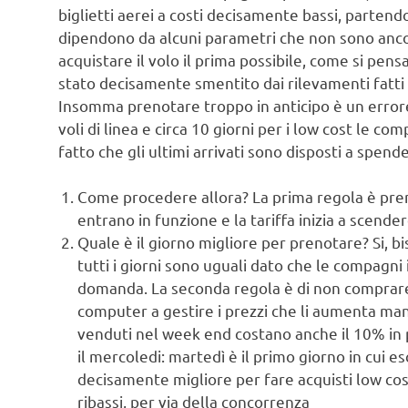
biglietti aerei a costi decisamente bassi, partend
dipendono da alcuni parametri che non sono ancor
acquistare il volo il prima possibile, come si pensa
stato decisamente smentito dai rilevamenti fatti 
Insomma prenotare troppo in anticipo è un errore, 
voli di linea e circa 10 giorni per i low cost le c
fatto che gli ultimi arrivati sono disposti a spende
Come procedere allora? La prima regola è pren
entrano in funzione e la tariffa inizia a scender
Quale è il giorno migliore per prenotare? Si, b
tutti i giorni sono uguali dato che le compagni
domanda. La seconda regola è di non comprare 
computer a gestire i prezzi che li aumenta man 
venduti nel week end costano anche il 10% in pi
il mercoledi: martedì è il primo giorno in cui 
decisamente migliore per fare acquisti low co
ribassi, per via della concorrenza