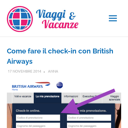
Salta
al
contenuto
MENU
Come fare il check-in con British
Airways
17 NOVEMBRE 2014
ANNA
GUIDE