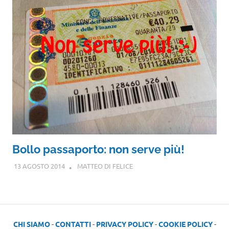
Bollo passaporto: non serve più!
13 AGOSTO 2014
MATTEO DI FELICE
CHI SIAMO
-
CONTATTI
-
PRIVACY POLICY
-
COOKIE POLICY
-