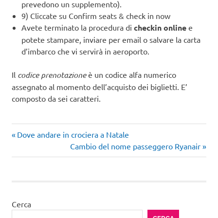
prevedono un supplemento).
9) Cliccate su Confirm seats & check in now
Avete terminato la procedura di
checkin online
e
potete stampare, inviare per email o salvare la carta
d’imbarco che vi servirà in aeroporto.
Il
codice prenotazione
è un codice alfa numerico
assegnato al momento dell’acquisto dei biglietti. E’
composto da sei caratteri.
Articolo
Navigazione
Dove andare in crociera a Natale
precedente:
Articolo
Cambio del nome passeggero Ryanair
articoli
successivo:
Cerca