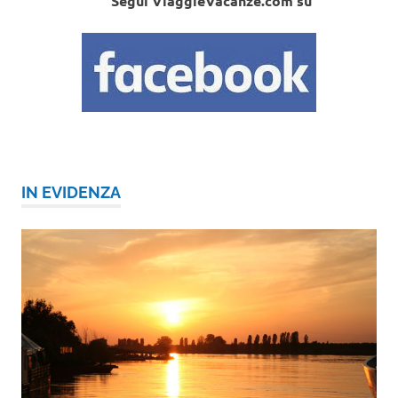
Segui ViaggieVacanze.com su
IN EVIDENZA