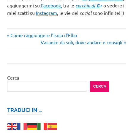
aggiungermi su
Facebook
, tra le
cerchie di
G+
o vedere i
miei scatti su
Instagram
, le vie dei
social
sono infinite! :)
Articolo
Navigazione
Come raggiungere l’isola d’Elba
precedente:
Articolo
Vacanze da soli, dove andare e consigli
articoli
successivo:
Cerca
CERCA
TRADUCI IN …