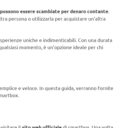
.
 possono essere scambiate per denaro contante
ltra persona o utilizzarla per acquistare un’altra
esperienze uniche e indimenticabili. Con una durata
a in qualsiasi momento, è un’opzione ideale per chi
mplice e veloce. In questa guida, verranno fornite
smartbox.
visitare il
di smartbox. Una volta
sito web ufficiale