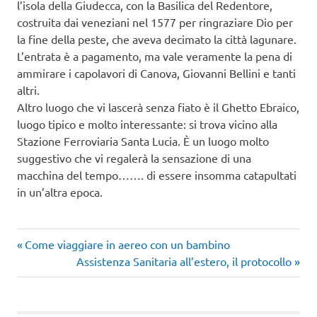
l’isola della Giudecca, con la Basilica del Redentore,
costruita dai veneziani nel 1577 per ringraziare Dio per
la fine della peste, che aveva decimato la città lagunare.
L’entrata è a pagamento, ma vale veramente la pena di
ammirare i capolavori di Canova, Giovanni Bellini e tanti
altri.
Altro luogo che vi lascerà senza fiato è il Ghetto Ebraico,
luogo tipico e molto interessante: si trova vicino alla
Stazione Ferroviaria Santa Lucia. È un luogo molto
suggestivo che vi regalerà la sensazione di una
macchina del tempo……. di essere insomma catapultati
in un’altra epoca.
Articolo
Navigazione
Come viaggiare in aereo con un bambino
precedente:
Articolo
Assistenza Sanitaria all’estero, il protocollo
articoli
successivo: