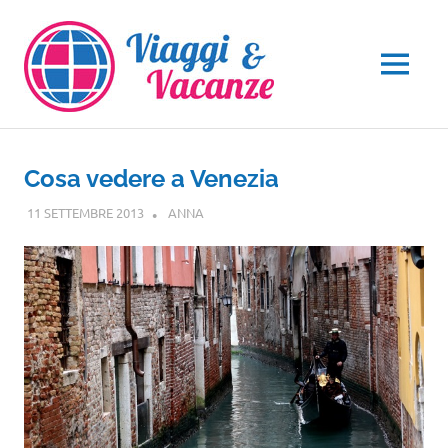
Salta
al
contenuto
MENU
Cosa vedere a Venezia
11 SETTEMBRE 2013
ANNA
VENETO