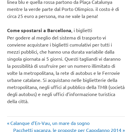
linea blu e quella rossa partono da Plaça Catalunya
mentre la verde parte dal Porto Olimpico. il costo è di
circa 25 euro a persona, ma ne vale la pena!
Come spostarsi a Barcellona
, i biglietti
Per godere al meglio del sistema di trasporto vi
conviene acquistare i biglietti cumulativi per tutti i
mezzi pubblici, che hanno una durata variabile dalla
singola giornata ai 5 giorni. Questi tagliandi vi daranno
la possibilità di usufruire per un numero illimitato di
volte la metropolitana, la rete di autobus e le Ferrovie
urbane catalane. Si acquistano nelle biglietterie della
metropolitana, negli uffici al pubblico della TMB (società
degli autobus) e negli uffici d’informazione turistica
della città.
Articolo
Navigazione
Calanque d’En-Vau, un mare da sogno
precedente:
Articolo
Pacchetti vacanza, le proposte per Capodanno 2014