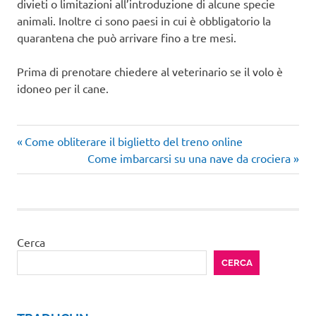
divieti o limitazioni all’introduzione di alcune specie
animali. Inoltre ci sono paesi in cui è obbligatorio la
quarantena che può arrivare fino a tre mesi.
Prima di prenotare chiedere al veterinario se il volo è
idoneo per il cane.
Articolo
Navigazione
Come obliterare il biglietto del treno online
precedente:
Articolo
Come imbarcarsi su una nave da crociera
articoli
successivo:
Cerca
CERCA