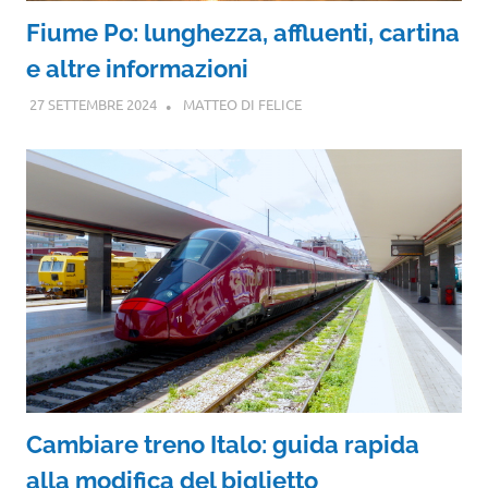
Fiume Po: lunghezza, affluenti, cartina
e altre informazioni
27 SETTEMBRE 2024
MATTEO DI FELICE
Cambiare treno Italo: guida rapida
alla modifica del biglietto