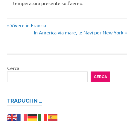
temperatura presente sull’aereo.
Articolo
Navigazione
Vivere in Francia
precedente:
Articolo
In America via mare, le Navi per New York
articoli
successivo:
Cerca
CERCA
TRADUCI IN …