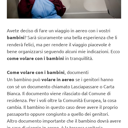
Avete deciso di fare un viaggio in aereo con i vostri
bambini
? Sarà sicuramente una bella esperienza che li
renderà felici, ma per rendere il viaggio piacevole è
bene organizzarsi seguendo alcuni mie indicazioni. Ecco
come volare con i bambini
in tranquillità.
Come volare con i bambini
, documenti
Un bambino può
volare in aereo
se i genitori hanno
con sé un documento chiamato Lasciapassare o Carta
Bianca. Il documento viene rilasciato dal Comune di
residenza. Per i voli oltre la Comunità Europea, la cosa
cambia. Il bambino in questo caso deve avere il proprio
passaporto oppure congiunto a quello dei genitori.
Altro documento importante che il bambino dovrà avere
in caso di viaggio in aereo, è la tessera sanitaria.