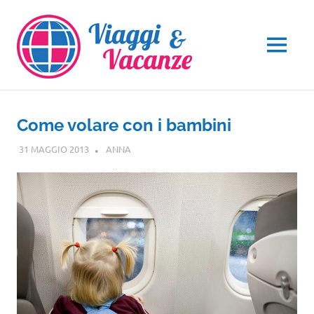
Salta
al
contenuto
MENU
Come volare con i bambini
31 MAGGIO 2013
ANNA
NOTIZIE VIAGGI